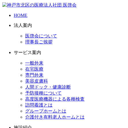
HOME
法人案内
医啓会について
理事長ご挨拶
サービス案内
一般外来
在宅医療
専門外来
美容皮膚科
人間ドック・健康診断
予防接種について
高度医療機器による各種検査
訪問看護とは
グループホームとは
介護付き有料老人ホームとは
施設紹介