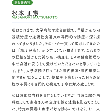
消化器内科
松本クリニック
松本 正憲
MASANORI MATSUMOTO
松本クリニックについて
松本ホームメディカルクリニック
施設紹介
私はこれまで、大学病院や総合病院で、早期がんの内
松本ホームメディカルクリニックについて
訪問看護ステーションはなみずき
視鏡治療や逆流性食道炎の専門的な診療に深く携
一般外来
施設紹介
わってまいりました。その中で一貫して追求してきたの
訪問看護ステーションはなみずきについて
グループホームまごころ
在宅医療
は、「精度が高く、かつ苦しくない検査」です。これまで
医師紹介
訪問看護とは
の経験を活かした質の高い検査を、日々の健康管理の
予防接種について
グループホームまごころについて
介護付き有料老人ホームおもいやり
美容皮膚科
中で身近に安心して受けていただきたいと思っていま
はなみずきのご利用案内
高度医療機器による各種検査
グループホームとは
専門外来
介護付き有料老人ホーム おもいやりについて
す。また、大学病院で行ってきた腸内細菌・腸内環境に
まごころのご利用案内
関する研究を活かして、便秘や下痢といった日々のお
人間ドック・健康診断
介護付き有料老人ホームとは
腹の不調にも専門的な視点で丁寧に対応致します。
一般外来
おもいやりのご利用案内
私は消化器内科を専門としていますが、同時に総合内
在宅医療
科医として患者さんの全身を診る経験も重ねてきまし
予防接種について
た。特定の臓器や疾患だけを診るのではなく、お一人