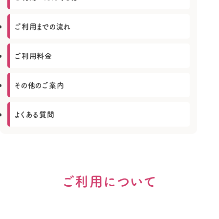
施設紹介
松本ホームメディカルクリニックについて
訪問看護ステーションはなみずき
一般外来
ご利用までの流れ
施設紹介
訪問看護ステーションはなみずきについて
グループホームまごころ
在宅医療
医師紹介
ご利用料金
訪問看護とは
予防接種について
グループホームまごころについて
介護付き有料老人ホームおもいやり
美容皮膚科
はなみずきのご利用案内
高度医療機器による各種検査
グループホームとは
その他のご案内
専門外来
介護付き有料老人ホーム おもいやりについて
まごころのご利用案内
人間ドック・健康診断
介護付き有料老人ホームとは
よくある質問
一般外来
おもいやりのご利用案内
在宅医療
予防接種について
ご利用について
高度医療機器による各種検査