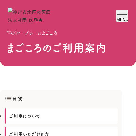
MENU
グループホームまごころ
医啓会について
まごころのご利用案内
理事長ご挨拶
検査予約フォーム
お知らせ
目次
ブログ
ご利用について
松本クリニック
松本クリニックについて
松本ホームメディカルクリニック
ご利用いただける方