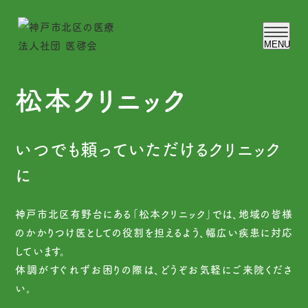
MENU
医啓会について
松本クリニック
理事長ご挨拶
いつでも頼っていただけるクリニック
検査予約フォーム
に
お知らせ
神戸市北区有野台にある「松本クリニック」では、地域の皆様
ブログ
のかかりつけ医としての役割を担えるよう、幅広い疾患に対応
しています。
松本クリニック
体調がすぐれずお困りの際は、どうぞお気軽にご来院くださ
い。
松本クリニックについて
松本ホームメディカルクリニック