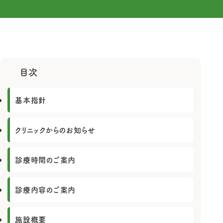
施設紹介
松本ホームメディカルクリニックについて
訪問看護ステーションはなみずき
一般外来
施設紹介
訪問看護ステーションはなみずきについて
グループホームまごころ
在宅医療
医師紹介
訪問看護とは
予防接種について
グループホームまごころについて
介護付き有料老人ホームおもいやり
美容皮膚科
目次
はなみずきのご利用案内
高度医療機器による各種検査
グループホームとは
専門外来
介護付き有料老人ホーム おもいやりについて
基本指針
まごころのご利用案内
人間ドック・健康診断
介護付き有料老人ホームとは
一般外来
おもいやりのご利用案内
クリニックからのお知らせ
在宅医療
診療時間のご案内
予防接種について
高度医療機器による各種検査
診療内容のご案内
施設概要