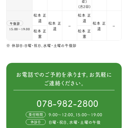
症)
(月2回)
松本 正
松本 正
道
道
松本 正
松本 正
午後診
–
–
道
道
15:00～19:00
松本 正
松本 正
憲
憲
※ 休診日:日曜・祝日、水曜・土曜の午後診
お電話でのご予約を承ります。お気軽に
ご連絡ください。
078-982-2800
9:00～12:00、15:00～19:00
受付時間
日曜・祝日、水曜・土曜の午後
休診日