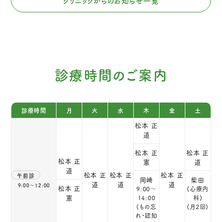
クリニックからのお知らせ一覧
診療時間のご案内
診療時間
月
火
水
木
金
土
松本 正
道
松本 正
松本 正
松本 正
道
憲
道
松本 正
松本 正
松本 正
午前診
柴田
岡﨑
道
道
道
9:00～12:00
松本 正
(心療内
9:00～
憲
科)
14:00
(月2回)
(もの忘
れ・認知