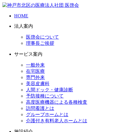
HOME
法人案内
医啓会について
理事長ご挨拶
サービス案内
一般外来
在宅医療
専門外来
美容皮膚科
人間ドック・健康診断
予防接種について
高度医療機器による各種検査
訪問看護とは
グループホームとは
介護付き有料老人ホームとは
施設紹介